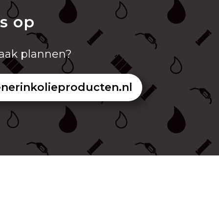
s op
praak plannen?
erinkolieproducten.nl