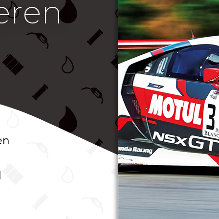
ieren
en
l