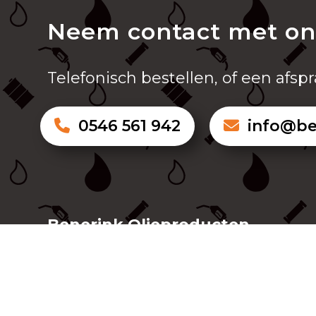
Neem contact met on
Telefonisch bestellen, of een afs
0546 561 942
info@ben
Benerink Olieproducten
Handelsweg 1
7671 DB Vriezenveen