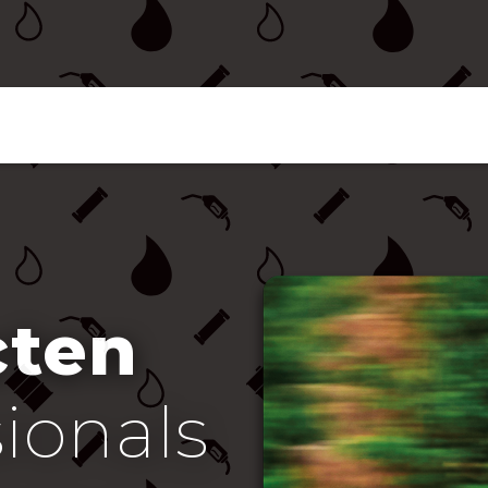
cten
sionals